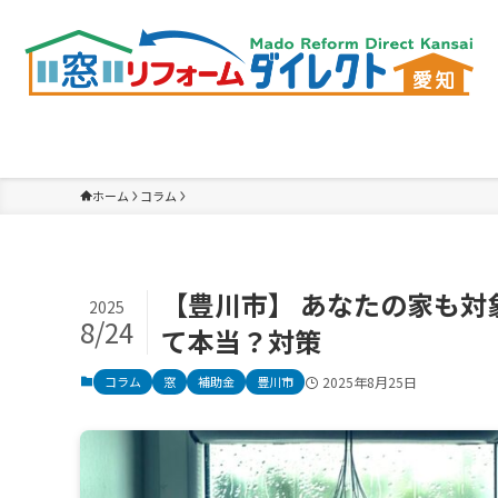
ホーム
コラム
【豊川市】 あなたの家も
2025
8/24
て本当？対策
コラム
窓
補助金
豊川市
2025年8月25日