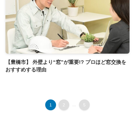
【豊橋市】 外壁より“窓”が重要!? プロほど窓交換を
おすすめする理由
1
2
...
5