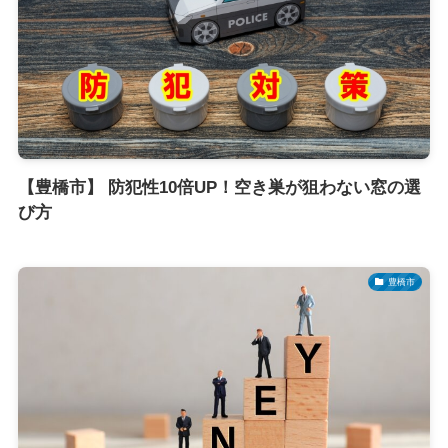
【豊橋市】 防犯性10倍UP！空き巣が狙わない窓の選
び方
豊橋市