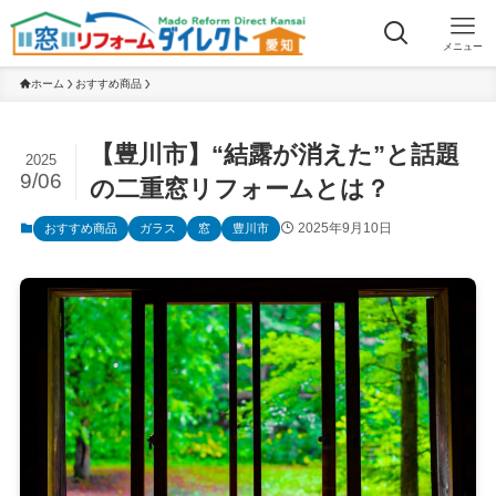
メニュー
ホーム
おすすめ商品
【豊川市】“結露が消えた”と話題
2025
9/06
の二重窓リフォームとは？
2025年9月10日
おすすめ商品
ガラス
窓
豊川市