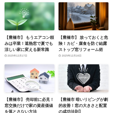
【豊橋市】 もうエアコン頼
【豊橋市】 放っておくと危
みは卒業！遮熱窓で夏でも
険！カビ・腐食を防ぐ結露
涼しい家に変える新常識
ストップ窓リフォーム術
2025年12月17日
2025年12月16日
【豊橋市】 売却前に必見！
【豊橋市 暗いリビングが劇
窓交換だけで家の資産価値
的改善！窓の大きさと配置
を落とさない方法
の成功法則】