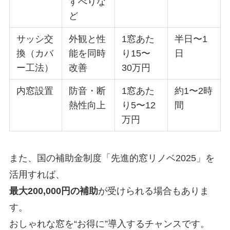
すべりな
ど
サッシ交
外観と性
1窓あた
半日〜1
換（カバ
能を同時
り15〜
日
ー工法）
改善
30万円
内窓設置
防音・断
1窓あた
約1〜2時
熱性向上
り5〜12
間
万円
また、国の補助金制度「先進的窓リノベ2025」を
活用すれば、
最大200,000円の補助
が受けられる場合もありま
す。
おしゃれな窓を“お得に”導入するチャンスです。