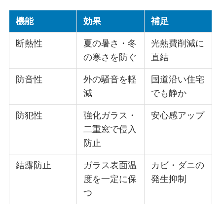
機能
効果
補足
断熱性
夏の暑さ・冬
光熱費削減に
の寒さを防ぐ
直結
防音性
外の騒音を軽
国道沿い住宅
減
でも静か
防犯性
強化ガラス・
安心感アップ
二重窓で侵入
防止
結露防止
ガラス表面温
カビ・ダニの
度を一定に保
発生抑制
つ