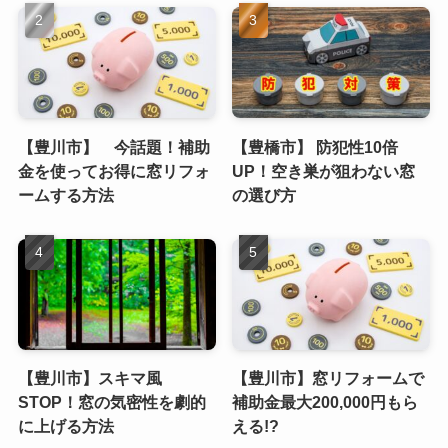
【豊川市】 今話題！補助
【豊橋市】 防犯性10倍
金を使ってお得に窓リフォ
UP！空き巣が狙わない窓
ームする方法
の選び方
【豊川市】スキマ風
【豊川市】窓リフォームで
STOP！窓の気密性を劇的
補助金最大200,000円もら
に上げる方法
える!?