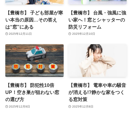
【豊橋市】 子ども部屋が寒
【豊橋市】 台風・強風に強
い本当の原因…その答え
い家へ！窓とシャッターの
は“窓”にある
防災リフォーム
2025年12月11日
2025年12月10日
【豊橋市】 防犯性10倍
【豊橋市】 電車や車の騒音
UP！空き巣が狙わない窓
が消える!?静かな家をつく
の選び方
る窓対策
2025年12月9日
2025年12月8日