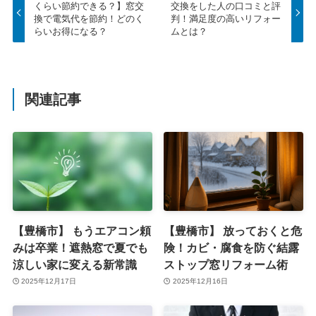
くらい節約できる？】窓交
交換をした人の口コミと評
換で電気代を節約！どのく
判！満足度の高いリフォー
らいお得になる？
ムとは？
関連記事
【豊橋市】 もうエアコン頼
【豊橋市】 放っておくと危
みは卒業！遮熱窓で夏でも
険！カビ・腐食を防ぐ結露
涼しい家に変える新常識
ストップ窓リフォーム術
2025年12月17日
2025年12月16日