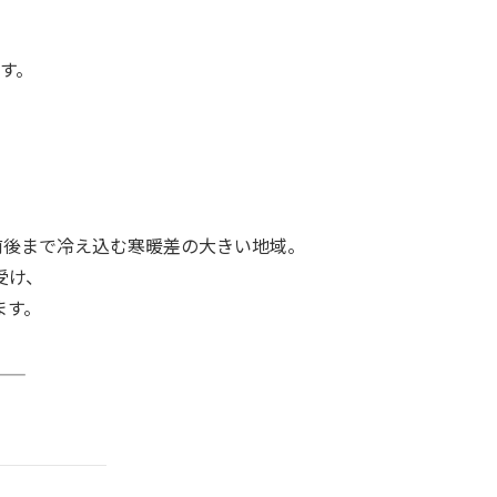
す。
前後まで冷え込む寒暖差の大きい地域。
受け、
ます。
。